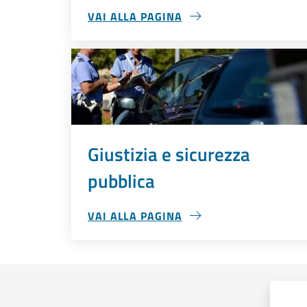
VAI ALLA PAGINA
CATASTO E URBANISTICA
Giustizia e sicurezza
pubblica
VAI ALLA PAGINA
GIUSTIZIA E SICUREZZA PUBBLICA