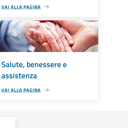
VAI ALLA PAGINA
EDUCAZIONE E FORMAZIONE
Salute, benessere e
assistenza
VAI ALLA PAGINA
SALUTE, BENESSERE E ASSISTENZA