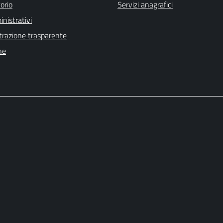
orio
Servizi anagrafici
nistrativi
razione trasparente
he