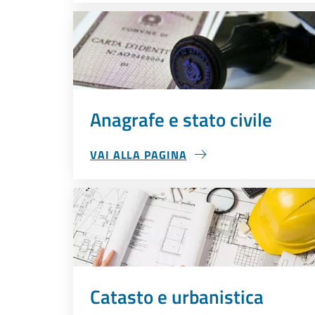
Anagrafe e stato civile
VAI ALLA PAGINA
ANAGRAFE E STATO CIVILE
Catasto e urbanistica