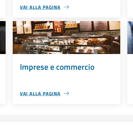
VAI ALLA PAGINA
CULTURA E TEMPO LIBERO
Imprese e commercio
VAI ALLA PAGINA
IMPRESE E COMMERCIO