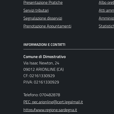
Presentazione Pratiche
Albo pret
Servizi tributari
Atti ammi
Segnalazione disservizi
Amminist
Prenotazione Appuntamenti
Statistic
INFORMAZIONI E CONTATTI
Comune di Dimostrativo
Via Isaac Newton, 24
09012 ARIONLINE (CA)
CF: 02161330929
P.IVA: 02161330929
Telefono: 070482878
PEC: pec.arionline@cert.legalmail.it
https://www.regione.sardegna.it