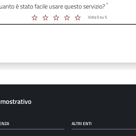
 form_valutazione
*
uanto è stato facile usare questo servizio?
Vota 0 su 5
Vota 2 su 5
Vota 3 su 5
Vota 4 su 5
Vota 5 su 5
Vota 6 su 5
imostrativo
ENZA
ALTRI ENTI