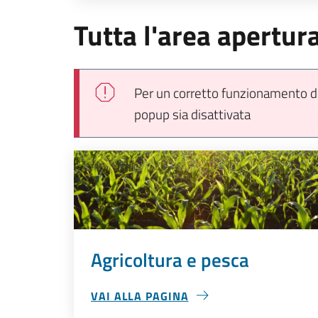
Tutta l'area apertur
Per un corretto funzionamento del
popup sia disattivata
Agricoltura e pesca
VAI ALLA PAGINA
AGRICOLTURA E PESCA