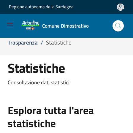
Regione autonoma della Sardegna
Salta e vai al contenuto
Salta e vai al footer
Comune Dimostrativo
Home
/
Servizi
/
Servizi online
/
Trasparenza
/
Statistiche
Statistiche
Consultazione dati statistici
Esplora tutta l'area
statistiche